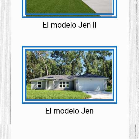
El modelo Jen II
El modelo Jen