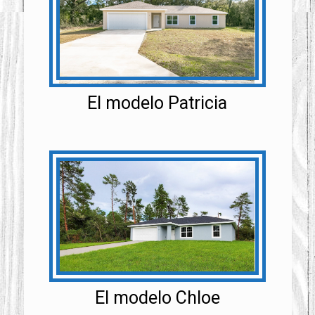
El modelo Patricia
El modelo Chloe